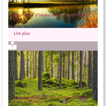
Week-end d’immersion – 1er Février
2025
→
3 / 12 / 2024
Lire plus

La sylvothérapie sur TV Vendée Actu
avec Ifeazen