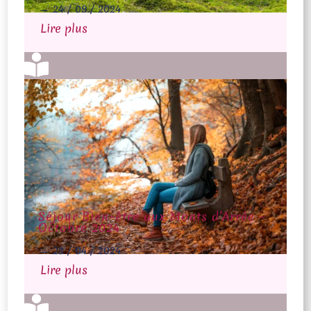
→
24 / 09 / 2024
Lire plus

Séjour Bien-être aux Monts d’Arrée –
Octobre 2024
→
23 / 04 / 2024
Lire plus
