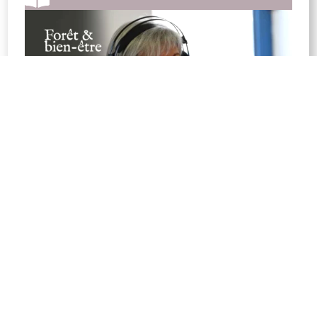
Podcast « Demain-Vendée » – La
Sylvothérapie
→
16 / 02 / 2024
Lire plus
