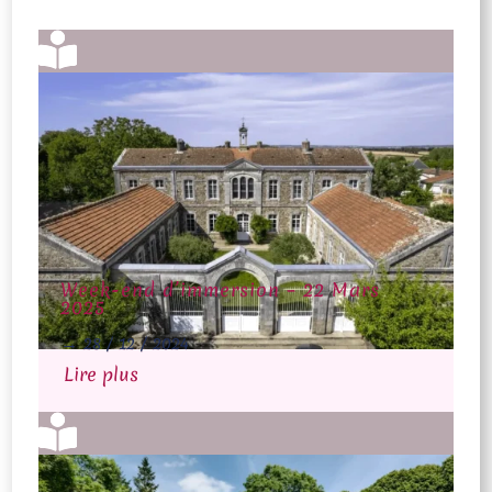

Week-end d’immersion – 22 Mars
2025
→
28 / 12 / 2024
Lire plus
