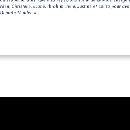
othérapeute, ainsi que mes réflexions sur la sensibilité énergétiq
en, Christelle, Evane, Ibrahim, Julie, Justine et Lolita pour avo
« Demain-Vendée ».