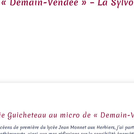
 « Demain-Vendée » – La Sylvo
nie Guicheteau au micro de « Demain-
lycéens de première du lycée Jean Monnet aux Herbiers, j’ai pa