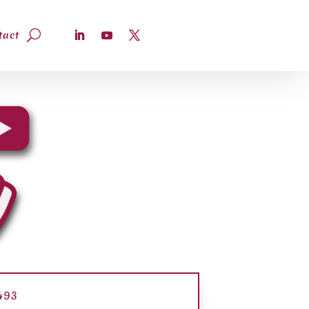
tact
-493