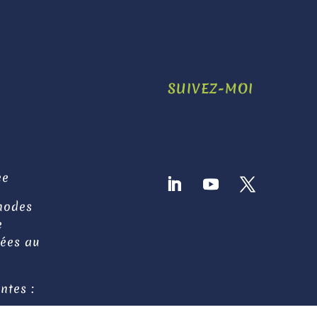
SUIVEZ-MOI
ée
thodes
e
tées au
ntes :